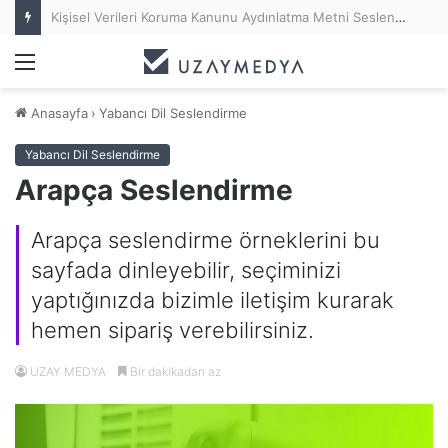
Kişisel Verileri Koruma Kanunu Aydınlatma Metni Seslendirme (KVKK Anonsu)
Menü
Anasayfa
›
Yabancı Dil Seslendirme
Yabancı Dil Seslendirme
Arapça Seslendirme
Arapça seslendirme örneklerini bu
sayfada dinleyebilir, seçiminizi
yaptığınızda bizimle iletişim kurarak
hemen sipariş verebilirsiniz.
UZAY MEDYA
Bir dakikadan az