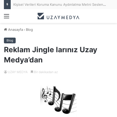
Kişisel Verileri Koruma Kanunu Aydınlatma Metni Seslendirme (KVKK Anonsu)
Menü
Anasayfa
›
Blog
Blog
Reklam Jingle larınız Uzay
Medya’dan
UZAY MEDYA
Bir dakikadan az