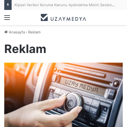
Kişisel Verileri Koruma Kanunu Aydınlatma Metni Seslendirme (KVKK Anonsu)
Menü
Anasayfa
›
Reklam
Reklam